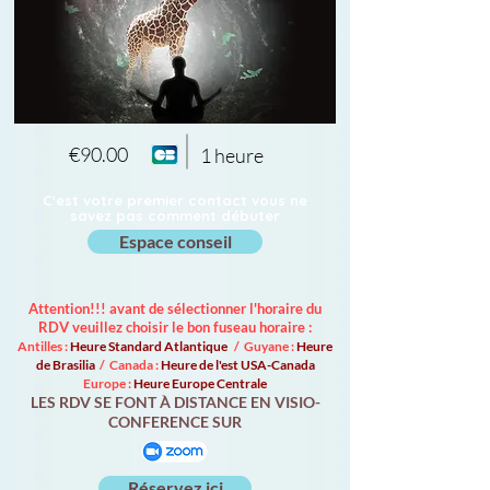
€90.00
1 heure
C'est votre premier contact vous ne
savez pas comment débuter
Espace conseil
Attention!!! avant de sélectionner l'horaire du
RDV veuillez choisir le bon fuseau horaire :
Antilles :
Heure Standard Atlantique
/ Guyane :
Heure
de Brasilia
/ Canada :
Heure de l'est USA-Canada
Europe :
Heure Europe Centrale
LES RDV SE FONT À DISTANCE EN VISIO-
CONFERENCE SUR
Réservez ici