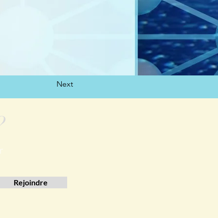
Next
?
r
Rejoindre