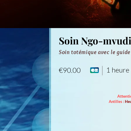
Soin Ngo-mvudi
Soin totémique avec le guid
1 heure
€90.00
Attenti
Antilles :
Heu