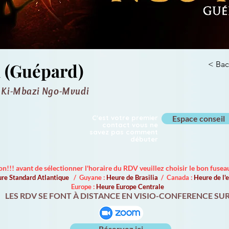
 (Guépard)
< Bac
e Ki-Mbazi Ngo-Mvudi
C'est votre premier
Espace conseil
contact vous ne
savez pas comment
débuter
on!!! avant de sélectionner l'horaire du RDV veuillez choisir le bon fuseau
re Standard Atlantique
/ Guyane :
Heure de Brasilia
/ Canada :
Heure de l
Europe :
Heure Europe Centrale
LES RDV SE FONT À DISTANCE EN VISIO-CONFERENCE SU
Réservez ici