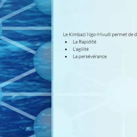
Le Kimbazi Ngo-Mvudi permet de dév
La Rapidité
L'agilité
La persévérance