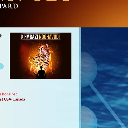
k
 horaire :
'est USA-Canada
R