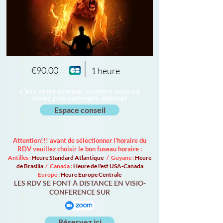
€90.00
1 heure
C'est votre premier contact vous ne
savez pas comment débuter
Espace conseil
Attention!!! avant de sélectionner l'horaire du
RDV veuillez choisir le bon fuseau horaire :
Antilles :
Heure Standard Atlantique
/ Guyane :
Heure
de Brasilia
/ Canada :
Heure de l'est USA-Canada
Europe :
Heure Europe Centrale
LES RDV SE FONT À DISTANCE EN VISIO-
CONFERENCE SUR
Réservez ici