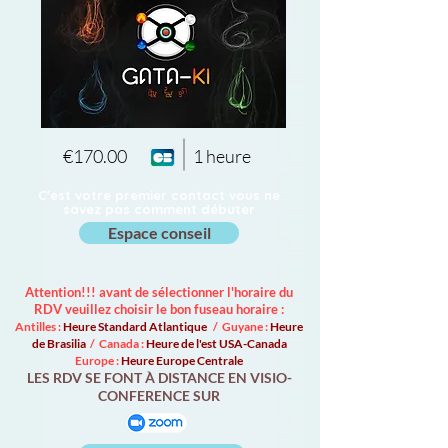
€170.00
1 heure
C'est votre premier contact vous ne
savez pas comment débuter
Espace conseil
Attention!!! avant de sélectionner l'horaire du
RDV veuillez choisir le bon fuseau horaire :
Antilles :
Heure Standard Atlantique
/ Guyane :
Heure
de Brasilia
/ Canada :
Heure de l'est USA-Canada
Europe :
Heure Europe Centrale
LES RDV SE FONT À DISTANCE EN VISIO-
CONFERENCE SUR